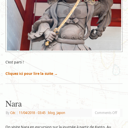
C’est parti !
Cliquez ici pour lire la suite
→
Nara
By
Céc
|
11/04/2018
- 03:45
|
blog
,
Japon
Comments Off
On visite Nara en excursion sur la journée à partir de Kyoto. Au