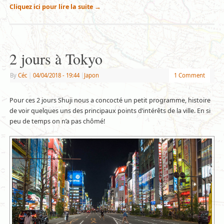
Cliquez ici pour lire la suite
→
2 jours à Tokyo
By
Céc
|
04/04/2018
- 19:44
|
Japon
1 Comment
Pour ces 2 jours Shuji nous a concocté un petit programme, histoire
de voir quelques uns des principaux points d’intérêts de la ville. En si
peu de temps on n’a pas chômé!