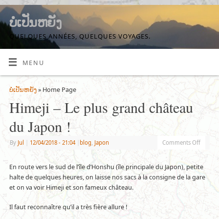
ບໍ່ເປັນຫຍັງ
QUELQUES ANNÉES, QUELQUES VOYAGES.
MENU
ບໍ່ເປັນຫຍັງ
» Home Page
Himeji – Le plus grand château
du Japon !
By
Jul
|
12/04/2018
- 21:04
|
blog
,
Japon
Comments Off
En route vers le sud de l’île d’Honshu (île principale du Japon), petite
halte de quelques heures, on laisse nos sacs à la consigne de la gare
et on va voir Himeji et son fameux château.
Il faut reconnaître qu’il a très fière allure !