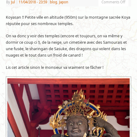
By
Jul
|
11/04/2018
- 23:59
|
blog
,
Japon
Comments Off
Koyasan !! Petite ville en altitude (950m) sur la montagne sacrée Koya
réputée pour ses nombreux temples.
On va donc y voir des temples (encore et toujours, on va même y
dormir ce coup ci !), de la neige, un cimetière avec des Samouraïs et
une fusée, le sharingan de Sasuke, des dragons qui volent dans les
nuages et le tout dans un froid de canard !
Lis cet article sinon le monsieur va vraiment se fâcher !