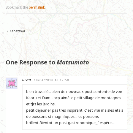
Bookmark the
permalink
.
«
Kanazawa
One Response to
Matsumoto
mom
18/04/2018 AT 12:58
bien travaillé…plein de nouveaux post.contente de voir
Kaoru et Dam…bcp aimé le petit village de montagnes
et tjrs les jardins.
petit dejeuner pas très inspirant ,c’ est vrai maisles etals
de poissons st magnifiques…les poissons
brillent.Bientot un post gastronomique,,j’ espère…