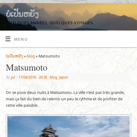
ບໍ່ເປັນຫຍັງ
QUELQUES ANNÉES, QUELQUES VOYAGES.
MENU
ບໍ່ເປັນຫຍັງ
»
blog
» Matsumoto
Matsumoto
By
Jul
|
17/04/2018
- 20:36
|
blog
,
Japon
On se pose deux nuits à Matsumoto. La ville n’est pas très grande,
mais ça fait du bien de ralentir un peu le rythme et de profiter de
cette ville paisible.