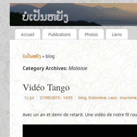
ບໍ່ເປັນຫຍັງ
QUELQUES ANNÉES, QUELQUES VOYAGES.
Accueil
Publications
Photos
Liens
ບໍ່ເປັນຫຍັງ
» blog
Malaisie
Category Archives:
Vidéo Tango
By
Jul
|
21/09/2015
- 14:55
|
blog
,
Indonésie
,
Laos - tourisme
Avec un an et demi de retard. Une vidéo de notre fil ro