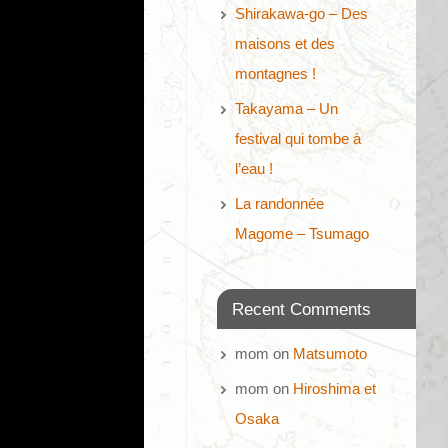
Shirakawa-go – Des
maisons et des
montagnes !
Takayama – Un
festival qui tombe à
l’eau !
La randonnée
Magome – Tsumago
Recent Comments
mom
on
Matsumoto
mom
on
Hiroshima et
Osaka