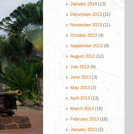
January 2014
(13)
December 2013
(11)
November 2013
(11)
October 2013
(4)
September 2013
(8)
August 2013
(12)
July 2013
(6)
June 2013
(3)
May 2013
(2)
April 2013
(13)
March 2013
(16)
February 2013
(16)
January 2013
(2)