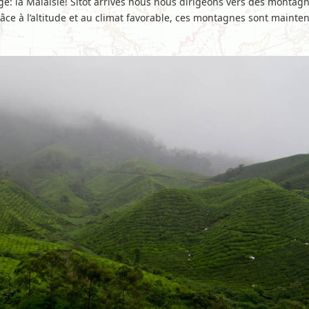
ge: la Malaisie! Sitôt arrivés nous nous dirigeons vers des montag
âce à l’altitude et au climat favorable, ces montagnes sont maint