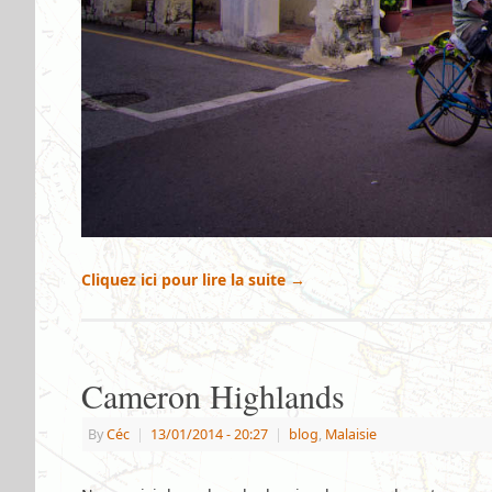
Cliquez ici pour lire la suite
→
Cameron Highlands
By
Céc
|
13/01/2014
- 20:27
|
blog
,
Malaisie