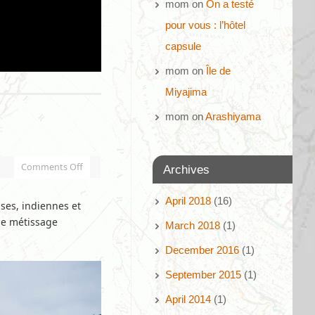
mom
on
On a testé
pour vous : l’hôtel
capsule
mom
on
Île de
Miyajima
mom
on
Arashiyama
Comments Off
Archives
April 2018
(16)
ises, indiennes et
 le métissage
March 2018
(1)
December 2016
(1)
September 2015
(1)
April 2014
(1)