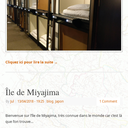
Cliquez ici pour lire la suite
→
Île de Miyajima
By
Jul
|
13/04/2018
- 19:25
|
blog
,
Japon
1 Comment
Bienvenue sur l’île de Miyajima, très connue dans le monde car c’est là
que l’on trouve…