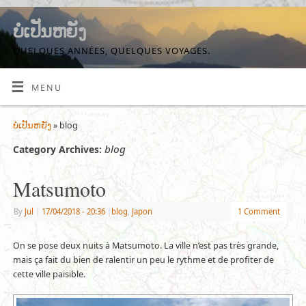
ບໍ່ເປັນຫຍັງ
QUELQUES ANNÉES, QUELQUES VOYAGES.
MENU
ບໍ່ເປັນຫຍັງ
» blog
blog
Category Archives:
Matsumoto
By
Jul
|
17/04/2018
- 20:36
|
blog
,
Japon
1 Comment
On se pose deux nuits à Matsumoto. La ville n’est pas très grande,
mais ça fait du bien de ralentir un peu le rythme et de profiter de
cette ville paisible.