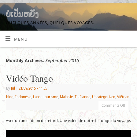
ບໍ່ເປັນຫຍັງ
QUELQUES ANNÉES, QUELQUES VOYAGES.
MENU
September 2015
Monthly Archives:
Vidéo Tango
By
Jul
|
21/09/2015
- 14:55
|
blog
,
Indonésie
,
Laos - tourisme
,
Malaisie
,
Thaïlande
,
Uncategorized
,
Viêtnam
Comments Off
Avec un an et demi de retard. Une vidéo de notre fil rouge du voyage.