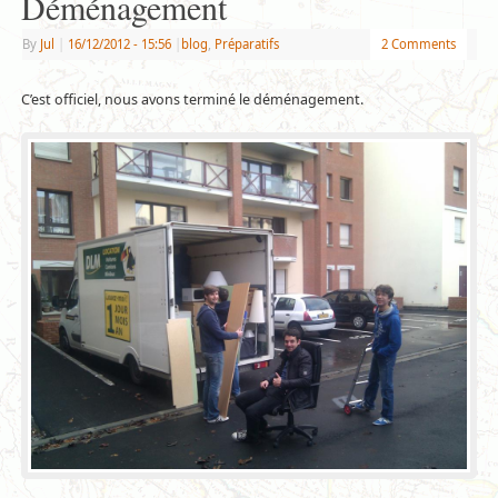
Déménagement
By
Jul
|
16/12/2012
- 15:56
|
blog
,
Préparatifs
2 Comments
C’est officiel, nous avons terminé le déménagement.