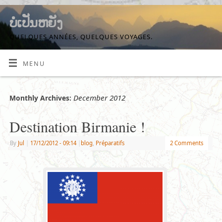
ບໍ່ເປັນຫຍັງ
QUELQUES ANNÉES, QUELQUES VOYAGES.
MENU
December 2012
Monthly Archives:
Destination Birmanie !
By
Jul
|
17/12/2012
- 09:14
|
blog
,
Préparatifs
2 Comments