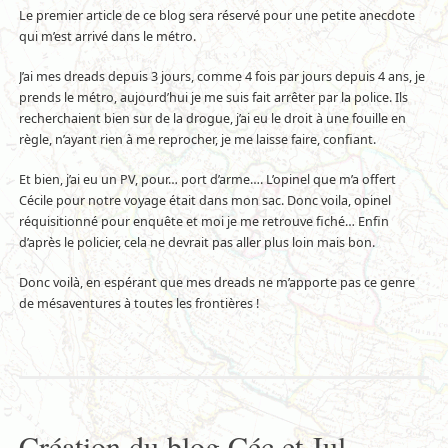
Le premier article de ce blog sera réservé pour une petite anecdote
qui m’est arrivé dans le métro.
J’ai mes dreads depuis 3 jours, comme 4 fois par jours depuis 4 ans, je
prends le métro, aujourd’hui je me suis fait arrêter par la police. Ils
recherchaient bien sur de la drogue, j’ai eu le droit à une fouille en
règle, n’ayant rien à me reprocher, je me laisse faire, confiant.
Et bien, j’ai eu un PV, pour… port d’arme…. L’opinel que m’a offert
Cécile pour notre voyage était dans mon sac. Donc voila, opinel
réquisitionné pour enquête et moi je me retrouve fiché… Enfin
d’après le policier, cela ne devrait pas aller plus loin mais bon.
Donc voilà, en espérant que mes dreads ne m’apporte pas ce genre
de mésaventures à toutes les frontières !
Création du blog Céc et Jul