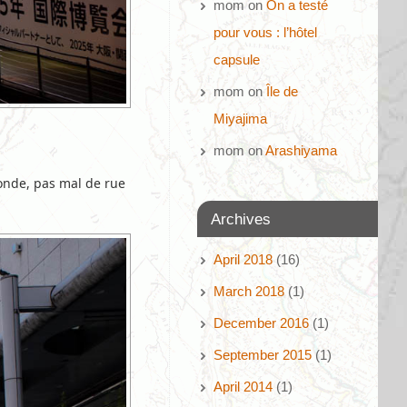
mom
on
On a testé
pour vous : l’hôtel
capsule
mom
on
Île de
Miyajima
mom
on
Arashiyama
onde, pas mal de rue
Archives
April 2018
(16)
March 2018
(1)
December 2016
(1)
September 2015
(1)
April 2014
(1)