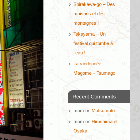
Shirakawa-go – Des
maisons et des
montagnes !
Takayama – Un
festival qui tombe à
l’eau !
La randonnée
Magome – Tsumago
Recent Comments
mom
on
Matsumoto
mom
on
Hiroshima et
Osaka