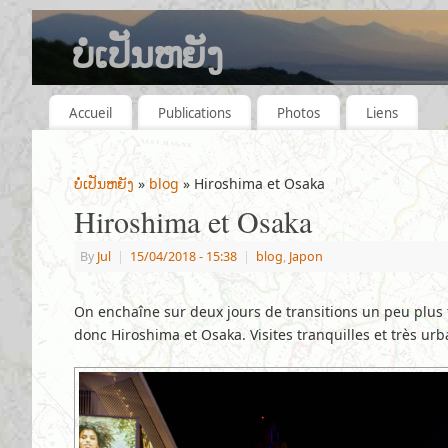
ບໍ່ເປັນຫຍັງ
QUELQUES ANNÉES, QUELQUES VOYAGES.
Accueil
Publications
Photos
Liens
ບໍ່ເປັນຫຍັງ
»
blog
» Hiroshima et Osaka
Hiroshima et Osaka
By
Jul
|
15/04/2018
- 15:38
|
blog
,
Japon
On enchaîne sur deux jours de transitions un peu plus 
donc Hiroshima et Osaka. Visites tranquilles et très urb