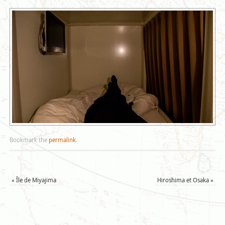
Bookmark the
permalink
.
«
Île de Miyajima
Hiroshima et Osaka
»