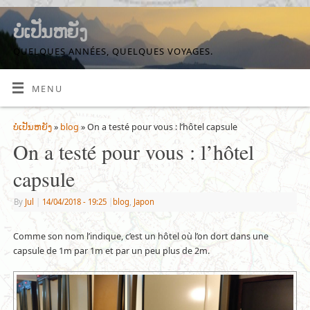
ບໍ່ເປັນຫຍັງ
QUELQUES ANNÉES, QUELQUES VOYAGES.
MENU
ບໍ່ເປັນຫຍັງ
»
blog
» On a testé pour vous : l’hôtel capsule
On a testé pour vous : l’hôtel
capsule
By
Jul
|
14/04/2018
- 19:25
|
blog
,
Japon
Comme son nom l’indique, c’est un hôtel où l’on dort dans une
capsule de 1m par 1m et par un peu plus de 2m.