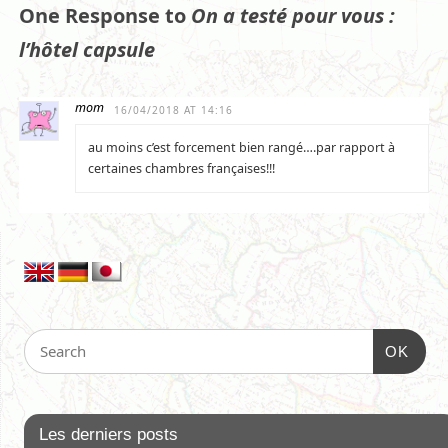
One Response to
On a testé pour vous :
l’hôtel capsule
mom
16/04/2018 AT 14:16
au moins c’est forcement bien rangé….par rapport à
certaines chambres françaises!!!
OK
Les derniers posts