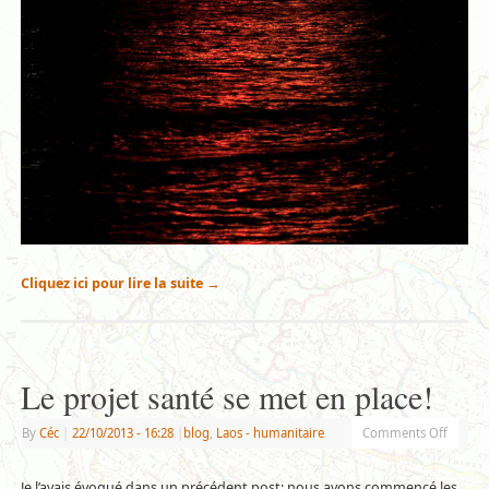
Cliquez ici pour lire la suite
→
Le projet santé se met en place!
By
Céc
|
22/10/2013
- 16:28
|
blog
,
Laos - humanitaire
Comments Off
Je l’avais évoqué dans un précédent post: nous avons commencé les