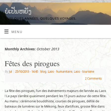
ບໍ່ເປັນຫຍັງ
QUELQUES ANNÉES, QUELQUES VOYAGES.
MENU
October 2013
Monthly Archives:
Fêtes des pirogues
By
Jul
|
25/10/2013
- 14:45
|
blog
,
Laos - humanitaire
,
Laos - tourisme
2 Comments
La fête des pirogues, l’un des événements majeurs de l’année au Laos
! Le pays s’arrête quasiment pendant les 15 jours autour de cette fête.
Au menu : cérémonie bouddhiste, courses de pirogues, défilé de
bateaux de lumières sur le Mékong, feux d’artifices, grosse fête dans