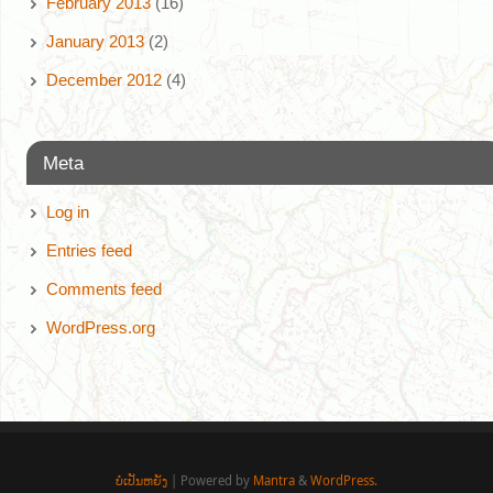
February 2013
(16)
January 2013
(2)
December 2012
(4)
Meta
Log in
Entries feed
Comments feed
WordPress.org
ບໍ່ເປັນຫຍັງ
| Powered by
Mantra
&
WordPress.