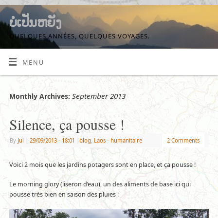
ບໍ່ເປັນຫຍັງ
QUELQUES ANNÉES, QUELQUES VOYAGES.
MENU
September 2013
Monthly Archives:
Silence, ça pousse !
By
Jul
|
29/09/2013
- 18:01
|
blog
,
Laos - humanitaire
2 Comments
Voici 2 mois que les jardins potagers sont en place, et ça pousse !
Le morning glory (liseron d’eau), un des aliments de base ici qui
pousse très bien en saison des pluies :