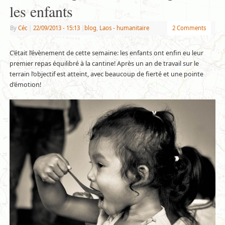
les enfants
By
Céc
|
22/09/2013
- 15:13
|
blog
,
Laos - humanitaire
2 Comments
C’était l’évènement de cette semaine: les enfants ont enfin eu leur
premier repas équilibré à la cantine! Après un an de travail sur le
terrain l’objectif est atteint, avec beaucoup de fierté et une pointe
d’émotion!