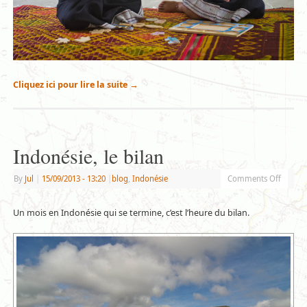
Cliquez ici pour lire la suite
→
Indonésie, le bilan
By
Jul
|
15/09/2013
- 13:20
|
blog
,
Indonésie
Comments Off
Un mois en Indonésie qui se termine, c’est l’heure du bilan.