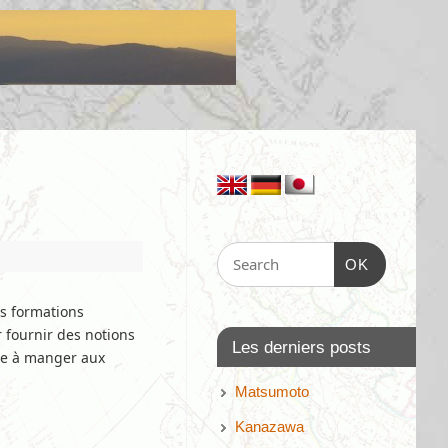
OK
es formations
r fournir des notions
Les derniers posts
aire à manger aux
Matsumoto
Kanazawa