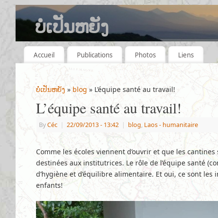
ບໍ່ເປັນຫຍັງ
QUELQUES ANNÉES, QUELQUES VOYAGES.
Accueil
Publications
Photos
Liens
ບໍ່ເປັນຫຍັງ
»
blog
» L’équipe santé au travail!
L’équipe santé au travail!
By
Céc
|
22/09/2013
- 13:42
|
blog
,
Laos - humanitaire
Comme les écoles viennent d’ouvrir et que les cantine
destinées aux institutrices. Le rôle de l’équipe santé (
d’hygiène et d’équilibre alimentaire. Et oui, ce sont les 
enfants!