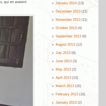
s, qui en avaient
January 2014
(13)
December 2013
(11)
November 2013
(11)
October 2013
(4)
September 2013
(8)
August 2013
(12)
July 2013
(6)
June 2013
(3)
May 2013
(2)
April 2013
(13)
March 2013
(16)
February 2013
(16)
January 2013
(2)