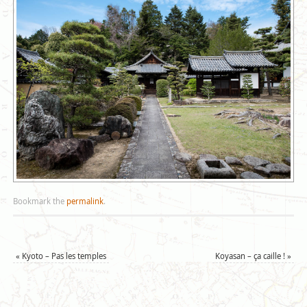
Bookmark the
permalink
.
«
Kyoto – Pas les temples
Koyasan – ça caille !
»