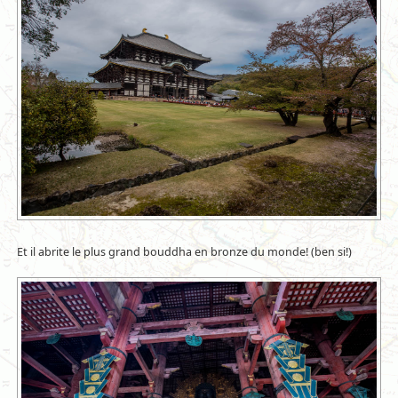
Et il abrite le plus grand bouddha en bronze du monde! (ben si!)