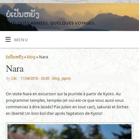
ບໍ່ເປັນຫຍັງ
QUELQUES ANNÉES, QUELQUES VOYAGES.
MENU
ບໍ່ເປັນຫຍັງ
»
blog
» Nara
Nara
By
Céc
|
11/04/2018
- 03:45
|
blog
,
Japon
On visite Nara en excursion sur la journée à partir de Kyoto. Au
programme: temples, temples (et oui est-ce que vous aussi vous
commencez à être lassés? Pas Julien en tout cas!), sakuras et biches
en liberté! Un bon bol d’air après l’agitation de Kyoto!