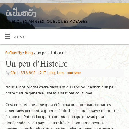
ບໍ່ເປັນຫຍັງ
QUELQUES ANNÉES, QUELQUES VOYAGES.
MENU
ບໍ່ເປັນຫຍັງ
»
blog
» Un peu d’Histoire
Un peu d’Histoire
By
Céc
|
18/12/2013
- 17:17
|
blog
,
Laos - tourisme
Nous avons profité d’être dans l’Est du Laos pour enrichir un peu
notre culture générale, une fois n’est pas coutume!
C’est en effet une zone qui a été beaucoup bombardée par les
américains pendant la guerre d’Indochine, pour essayer de contrer
l’action du Pathet lao (parti communiste) qui œuvrait pour
l’indépendance du pays. L’intensité des bombardements (en
moyenne une bombe toutes les huit minutes pendant 9 ans!) a