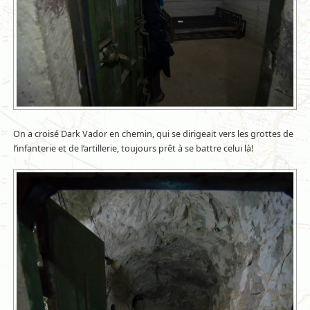
On a croisé Dark Vador en chemin, qui se dirigeait vers les grottes de
l’infanterie et de l’artillerie, toujours prêt à se battre celui là!