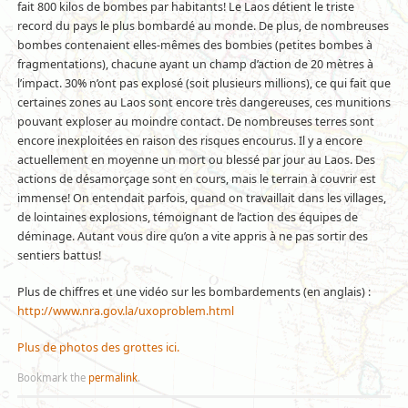
fait 800 kilos de bombes par habitants! Le Laos détient le triste
record du pays le plus bombardé au monde. De plus, de nombreuses
bombes contenaient elles-mêmes des bombies (petites bombes à
fragmentations), chacune ayant un champ d’action de 20 mètres à
l’impact. 30% n’ont pas explosé (soit plusieurs millions), ce qui fait que
certaines zones au Laos sont encore très dangereuses, ces munitions
pouvant exploser au moindre contact. De nombreuses terres sont
encore inexploitées en raison des risques encourus. Il y a encore
actuellement en moyenne un mort ou blessé par jour au Laos. Des
actions de désamorçage sont en cours, mais le terrain à couvrir est
immense! On entendait parfois, quand on travaillait dans les villages,
de lointaines explosions, témoignant de l’action des équipes de
déminage. Autant vous dire qu’on a vite appris à ne pas sortir des
sentiers battus!
Plus de chiffres et une vidéo sur les bombardements (en anglais) :
http://www.nra.gov.la/uxoproblem.html
Plus de photos des grottes ici.
Bookmark the
permalink
.