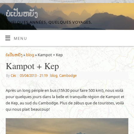
ບໍ່ເປັນຫຍັງ
QUELQUES ANNÉES, QUELQUES VOYAGES.
MENU
ບໍ່ເປັນຫຍັງ
»
blog
» Kampot + Kep
Kampot + Kep
By
Céc
|
05/04/2013
- 21:19
|
blog
,
Cambodge
Après un long périple en bus (15h30 pour faire 500 km!), nous voilà
pour quelques jours dans la belle et tranquille région de Kampot et
de Kep, au sud du Cambodge. Plus de zébus que de touristes, voilà
qui nous plait beaucoup!