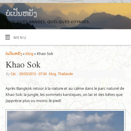
ບໍ່ເປັນຫຍັງ
QUELQUES ANNÉES, QUELQUES VOYAGES.
MENU
ບໍ່ເປັນຫຍັງ
»
blog
» Khao Sok
Khao Sok
By
Céc
|
05/03/2013
- 07:34
|
blog
,
Thaïlande
Après Bangkok retour à la nature et au calme dans le parc naturel de
Khao Sok: la jungle, les sommets karstiques, un lac et des bêtes que
j’apprécie plus ou moins: le pied!