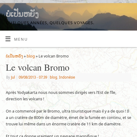
ບໍ່ເປັນຫຍັງ
QUELQUES ANNÉES, QUELQUES VOYAGES.
MENU
ບໍ່ເປັນຫຍັງ
»
blog
» Le volcan Bromo
Le volcan Bromo
By
Jul
|
09/08/2013
- 07:39
|
blog
,
Indonésie
Après Yodyakarta nous nous sommes dirigés vers l’Est de l’île,
direction les volcans !
On a commencé par le Bromo, ultra touristique mais il y a de quoi ! Il
a un cratère de 800m de diamètre, émet de la fumée en continu, et se
trouve lui même dans un énorme cratère de 11 km de diamètre.
Et tout ça donne vraiment un paysage magnifique !