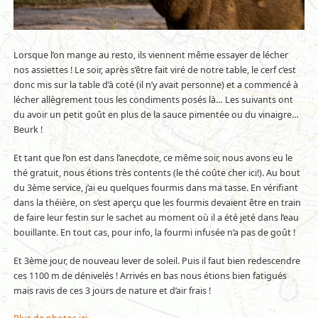
Lorsque l’on mange au resto, ils viennent même essayer de lécher
nos assiettes ! Le soir, après s’être fait viré de notre table, le cerf c’est
donc mis sur la table d’à coté (il n’y avait personne) et a commencé à
lécher allègrement tous les condiments posés là… Les suivants ont
du avoir un petit goût en plus de la sauce pimentée ou du vinaigre…
Beurk !
Et tant que l’on est dans l’anecdote, ce même soir, nous avons eu le
thé gratuit, nous étions très contents (le thé coûte cher ici!). Au bout
du 3ème service, j’ai eu quelques fourmis dans ma tasse. En vérifiant
dans la théière, on s’est aperçu que les fourmis devaient être en train
de faire leur festin sur le sachet au moment où il a été jeté dans l’eau
bouillante. En tout cas, pour info, la fourmi infusée n’a pas de goût !
Et 3ème jour, de nouveau lever de soleil. Puis il faut bien redescendre
ces 1100 m de dénivelés ! Arrivés en bas nous étions bien fatigués
mais ravis de ces 3 jours de nature et d’air frais !