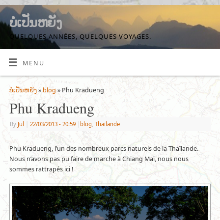
ບໍ່ເປັນຫຍັງ
QUELQUES ANNÉES, QUELQUES VOYAGES.
MENU
ບໍ່ເປັນຫຍັງ
»
blog
» Phu Kradueng
Phu Kradueng
By
Jul
|
22/03/2013
- 20:59
|
blog
,
Thaïlande
Phu Kradueng, l’un des nombreux parcs naturels de la Thaïlande.
Nous n’avons pas pu faire de marche à Chiang Maï, nous nous
sommes rattrapés ici !