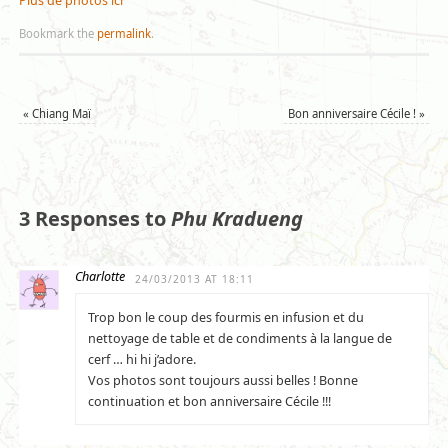
Plus de photos ici
Bookmark the
permalink
.
«
Chiang Maï
Bon anniversaire Cécile !
»
3 Responses to
Phu Kradueng
Charlotte
24/03/2013 AT 18:11
Trop bon le coup des fourmis en infusion et du
nettoyage de table et de condiments à la langue de
cerf … hi hi j’adore.
Vos photos sont toujours aussi belles ! Bonne
continuation et bon anniversaire Cécile !!!