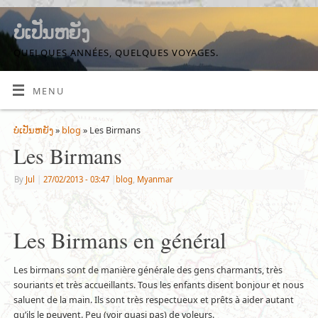
ບໍ່ເປັນຫຍັງ
QUELQUES ANNÉES, QUELQUES VOYAGES.
MENU
ບໍ່ເປັນຫຍັງ
»
blog
» Les Birmans
Les Birmans
By
Jul
|
27/02/2013
- 03:47
|
blog
,
Myanmar
Les Birmans en général
Les birmans sont de manière générale des gens charmants, très
souriants et très accueillants. Tous les enfants disent bonjour et nous
saluent de la main. Ils sont très respectueux et prêts à aider autant
qu’ils le peuvent. Peu (voir quasi pas) de voleurs.