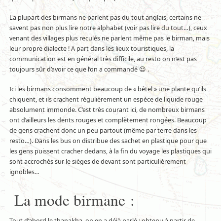
La plupart des birmans ne parlent pas du tout anglais, certains ne
savent pas non plus lire notre alphabet (voir pas lire du tout…), ceux
venant des villages plus reculés ne parlent même pas le birman, mais
leur propre dialecte ! A part dans les lieux touristiques, la
communication est en général très difficile, au resto on n’est pas
toujours sûr d’avoir ce que l’on a commandé 😉 .
Ici les birmans consomment beaucoup de « bétel » une plante qu’ils
chiquent, et ils crachent régulièrement un espèce de liquide rouge
absolument immonde. C’est très courant ici, de nombreux birmans
ont d’ailleurs les dents rouges et complètement rongées. Beaucoup
de gens crachent donc un peu partout (même par terre dans les
resto…). Dans les bus on distribue des sachet en plastique pour que
les gens puissent cracher dedans, à la fin du voyage les plastiques qui
sont accrochés sur le sièges de devant sont particulièrement
ignobles…
La mode birmane :
Tout d’abord le thanakha, on en a déjà parlé : obtenu à partir de