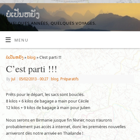
ບໍ່ເປັນຫຍັງ
QUELQUES ANNÉES, QUELQUES VOYAGES.
MENU
ບໍ່ເປັນຫຍັງ
»
blog
» C’est parti !!!
C’est parti !!!
By
Jul
|
05/02/2013
- 00:27
|
blog
,
Préparatifs
Prêts pour le départ, les sacs sont bouclés.
8 kilos + 6 kilos de bagage a main pour Cécile
12 kilos + 9 kilos de bagage à main pour Julien
Nous serons en Birmanie jusque fin février, nous n’aurons
probablement pas accès à internet, donc les premières nouvelles
arriveront dès notre arrivée en Thaïlande !