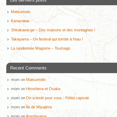
Les derniers posts
Matsumoto
Kanazawa
Shirakawa-go – Des maisons et des montagnes !
Takayama – Un festival qui tombe à l’eau !
La randonnée Magome – Tsumago
Recent Comments
mom
on
Matsumoto
mom
on
Hiroshima et Osaka
mom
on
On a testé pour vous : l’hôtel capsule
mom
on
Île de Miyajima
mom
on
Arashiyama