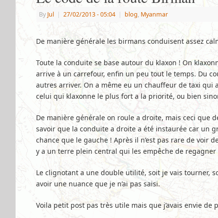
By
Jul
|
27/02/2013
- 05:04
|
blog
,
Myanmar
De manière générale les birmans conduisent assez ca
Toute la conduite se base autour du klaxon ! On klaxo
arrive à un carrefour, enfin un peu tout le temps. Du co
autres arriver. On a même eu un chauffeur de taxi qui ava
celui qui klaxonne le plus fort a la priorité, ou bien sino
De manière générale on roule a droite, mais ceci que de
savoir que la conduite a droite a été instaurée car un g
chance que le gauche ! Après il n’est pas rare de voir d
y a un terre plein central qui les empêche de regagner 
Le clignotant a une double utilité, soit je vais tourner, 
avoir une nuance que je n’ai pas saisi.
Voila petit post pas très utile mais que j’avais envie de 