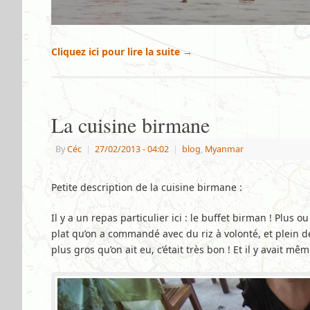
Cliquez ici pour lire la suite
→
La cuisine birmane
By
Céc
|
27/02/2013
- 04:02
|
blog
,
Myanmar
Petite description de la cuisine birmane :
Il y a un repas particulier ici : le buffet birman ! Plus
plat qu’on a commandé avec du riz à volonté, et plein
plus gros qu’on ait eu, c’était très bon ! Et il y avait mê