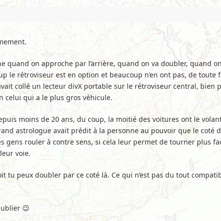
lmement.
nne quand on approche par l’arrière, quand on va doubler, quand 
up le rétroviseur est en option et beaucoup n’en ont pas, de toute 
it collé un lecteur divX portable sur le rétroviseur central, bien p
n celui qui a le plus gros véhicule.
puis moins de 20 ans, du coup, la moitié des voitures ont le volan
rand astrologue avait prédit à la personne au pouvoir que le coté dr
es gens rouler à contre sens, si cela leur permet de tourner plus fac
leur voie.
soit tu peux doubler par ce coté là. Ce qui n’est pas du tout compatibl
publier 😉