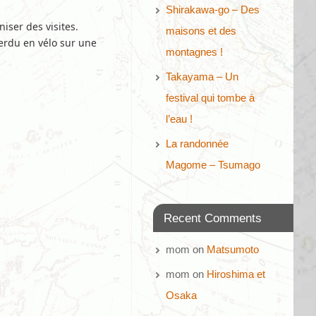
Shirakawa-go – Des
iser des visites.
maisons et des
perdu en vélo sur une
montagnes !
Takayama – Un
festival qui tombe à
l’eau !
La randonnée
Magome – Tsumago
Recent Comments
mom
on
Matsumoto
mom
on
Hiroshima et
Osaka