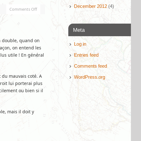
December 2012
(4)
Comments Off
Meta
on double, quand on
Log in
façon, on entend les
lus utile ! En général
Entries feed
Comments feed
t du mauvais coté. A
WordPress.org
oit lui porterai plus
ilement ou bien si il
e, mais il doit y