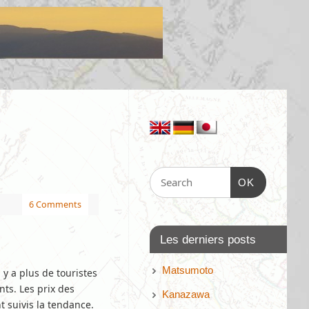
OK
6 Comments
Les derniers posts
Matsumoto
 y a plus de touristes
ts. Les prix des
Kanazawa
t suivis la tendance.