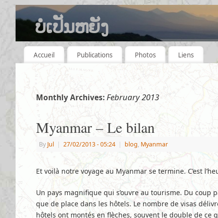
ບໍ່ເປັນຫຍັງ
QUELQUES ANNÉES, QUELQUES VOYAGES.
Accueil
Publications
Photos
Liens
February 2013
Monthly Archives:
Myanmar – Le bilan
By
Jul
|
27/02/2013
- 05:24
|
blog
,
Myanmar
Et voilà notre voyage au Myanmar se termine. C’est l’he
Un pays magnifique qui s’ouvre au tourisme. Du coup pas 
que de place dans les hôtels. Le nombre de visas déli
hôtels ont montés en flèches, souvent le double de ce qu