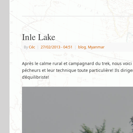
Inle Lake
By
Céc
|
27/02/2013
- 04:51
|
blog
,
Myanmar
Après le calme rural et campagnard du trek, nous voici 
pécheurs et leur technique toute particulière! Ils diri
d’équilibriste!